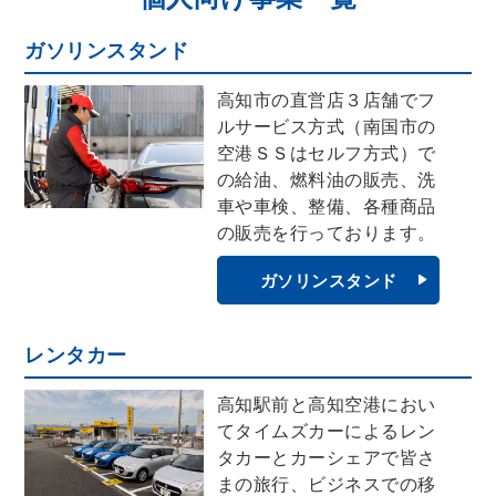
- LPガス
- カーコーティング
ガソリンスタンド
- よんでんコラボ
高知市の直営店３店舗でフ
会社情報
ルサービス方式（南国市の
空港ＳＳはセルフ方式）で
- 代表挨拶
の給油、燃料油の販売、洗
- 会社概要
車や車検、整備、各種商品
- グループ企業
の販売を行っております。
- CMライブラリー
ガソリンスタンド
お問い合わせ
レンタカー
プライバシーポリシー
高知駅前と高知空港におい
てタイムズカーによるレン
採用サイト
タカーとカーシェアで皆さ
まの旅行、ビジネスでの移