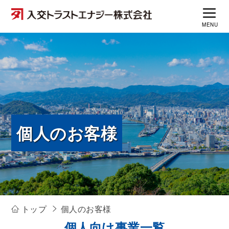
MENU
トップ
法人のお客様
- 燃料事業
- 航空機給油
個人のお客様
- ガス
- 潤滑油
- ヘルスケア事業
個人のお客様
- ガソリンスタンド
トップ
個人のお客様
- レンタカー
個人向け事業一覧